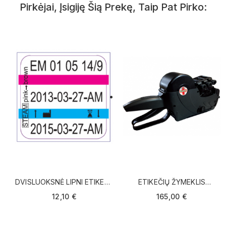
Pirkėjai, Įsigiję Šią Prekę, Taip Pat Pirko:
DVISLUOKSNĖ LIPNI ETIKETĖ
ETIKEČIŲ ŽYMEKLIS
– INDIKATORIUS
PRINTEX MEDICAL
12,10 €
165,00 €
(RULONĖLIS)