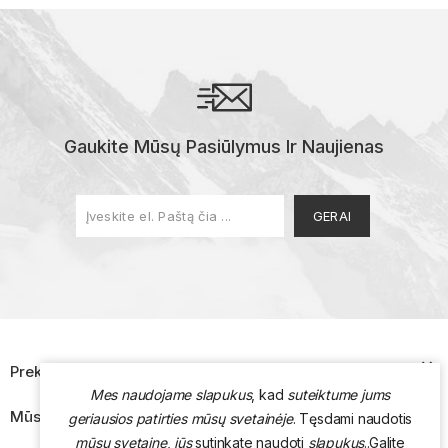
Gaukite Mūsų Pasiūlymus Ir Naujienas

Prekės
Mes naudojame slapukus
, kad
suteiktume jums

Mūsų Įmonė
geriausios patirties mūsų svetainėje
. Tęsdami naudotis
mūsų svetaine
,
jūs
sutinkate naudoti
slapukus
.
.
Galite