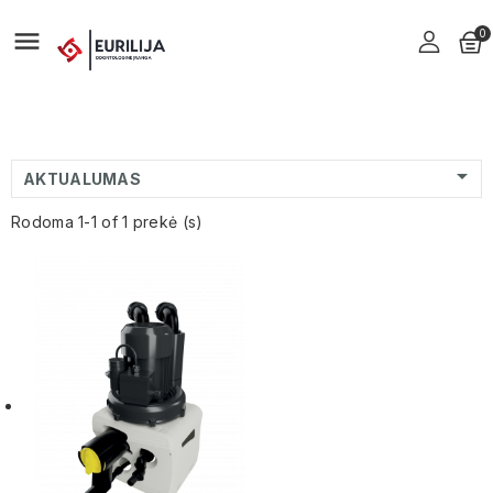

0

AKTUALUMAS
Rodoma 1-1 of 1 prekė (s)