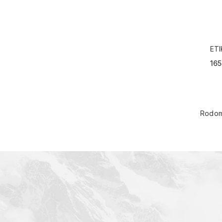
ETI
ME
165
Rodom