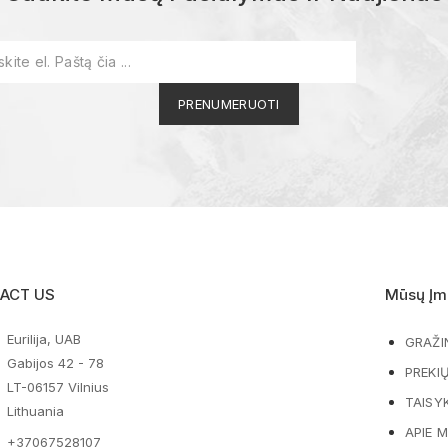
ACT US
Mūsų Įm
Eurilija, UAB
GRAŽI
Gabijos 42 - 78
PREKI
LT-06157 Vilnius
TAISY
Lithuania
APIE 
+37067528107