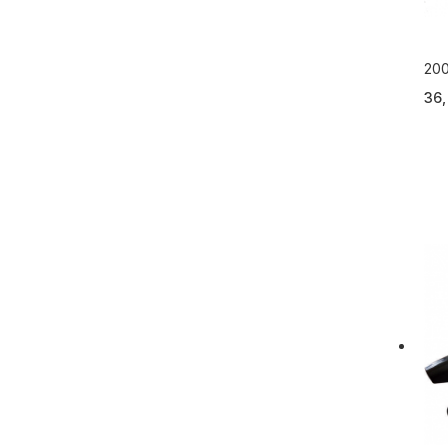
20
JU
36,