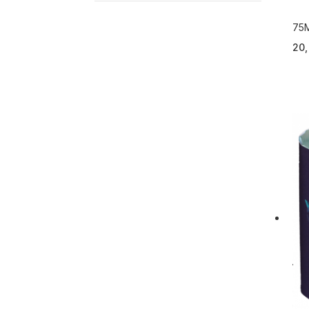
75
JU
20,