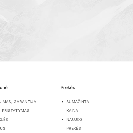
onė
Prekės
NIMAS, GARANTIJA
SUMAŽINTA
Ų PRISTATYMAS
KAINA
KLĖS
NAUJOS
MUS
PREKĖS