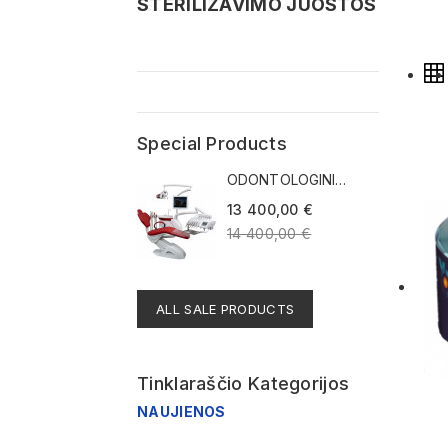
STERILIZAVIMO JUOSTOS
Special Products
ODONTOLOGINIS
ĮRENGINYS...
13 400,00 €
14 400,00 €
ALL SALE PRODUCTS
Tinklaraščio Kategorijos
NAUJIENOS