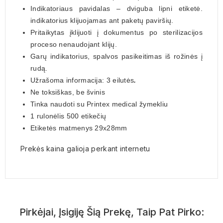
Indikatoriaus pavidalas – dviguba lipni etiketė.
indikatorius klijuojamas ant paketų paviršių.
Pritaikytas įklijuoti į dokumentus po sterilizacijos
proceso nenaudojant klijų.
Garų indikatorius, spalvos pasikeitimas iš rožinės į
rudą.
Užrašoma informacija: 3 eilutės
.
Ne toksiškas, be švinis
Tinka naudoti su Printex medical žymekliu
1 rulonėlis 500 etikečių
Etiketės matmenys 29x28mm
Prekės kaina galioja perkant internetu
Pirkėjai, Įsigiję Šią Prekę, Taip Pat Pirko: