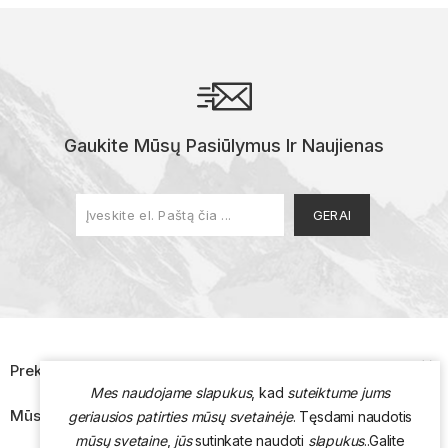
Gaukite Mūsų Pasiūlymus Ir Naujienas

Prekės
Mes naudojame slapukus
, kad
suteiktume jums

Mūsų Įmonė
geriausios patirties mūsų svetainėje
. Tęsdami naudotis
mūsų svetaine
,
jūs
sutinkate naudoti
slapukus
.
.
Galite