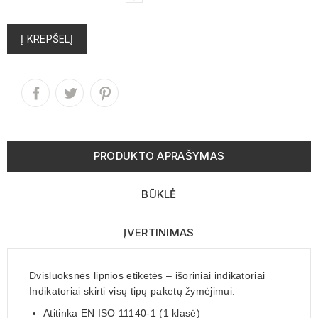
Į KREPŠELĮ
PRODUKTO APRAŠYMAS
BŪKLĖ
ĮVERTINIMAS
Dvisluoksnės lipnios etiketės – išoriniai indikatoriai
Indikatoriai skirti visų tipų paketų žymėjimui.
Atitinka EN ISO 11140-1 (1 klasė)