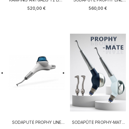
40L SIRONA
MK-DENT (KAVO JUNGČIAI)
520,00 €
560,00 €
SODAPUTĖ PROPHY LINE
SODAPŪTĖ PROPHY-MATE
MK-DENT (NSK JUNGČIAI)
N M4