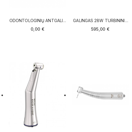
ODONTOLOGINIŲ ANTGALIŲ
GALINGAS 28W TURBININIS
DALYS
ANTGALIS SU ŠVIESA MK-
0,00 €
595,00 €
DENT HC20 (VOKIETIJA)