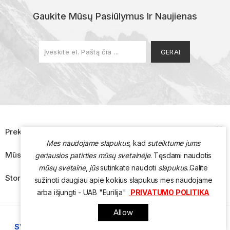
Gaukite Mūsų Pasiūlymus Ir Naujienas

Prekės
Mes naudojame slapukus
, kad
suteiktume jums

Mūsų Įmonė
geriausios patirties mūsų svetainėje
. Tęsdami naudotis
mūsų svetaine
,
jūs
sutinkate naudoti
slapukus
.
.
Galite

Store Information
sužinoti daugiau apie kokius slapukus mes naudojame
arba išjungti - UAB "Eurilija"
PRIVATUMO POLITIKA
Allow
SVETAINIŲ KŪRIMAS
WWW.INTERNETSOLUTIONS.LT