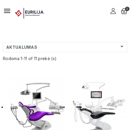

0

AKTUALUMAS
Rodoma 1-11 of 11 prekė (s)