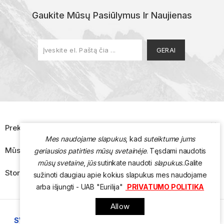
Gaukite Mūsų Pasiūlymus Ir Naujienas

Prekės
Mes naudojame slapukus
, kad
suteiktume jums

Mūsų Įmonė
geriausios patirties mūsų svetainėje
. Tęsdami naudotis
mūsų svetaine
,
jūs
sutinkate naudoti
slapukus
.
.
Galite

Store Information
sužinoti daugiau apie kokius slapukus mes naudojame
arba išjungti - UAB "Eurilija"
PRIVATUMO POLITIKA
Allow
SVETAINIŲ KŪRIMAS
WWW.INTERNETSOLUTIONS.LT