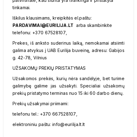
patvirtinate, kad siunta yra tvarkinga ir pristatyta
tinkamai.
Iškilus klausimams, kreipkitės el.paštu:
PARDAVIMAI
@
EURILIJA
.LT
arba skambinkite
telefonu: +370 6
7528107
,
Prekes,
iš anksto suderinus laiką,
nemokamai atsiimti
galima atvykus į UAB
Eurilija
buveinę, adresu:
Gabijos
g. 42-78, Vilnius
UŽSAKOMŲ PREKIŲ PRISTATYMAS
Užsakomos prekės, kurių nėra sandėlyje, bet turime
galimybę galime jas užsakyti. Specialiai užsakomų
prekių pristatymo terminas nuo 15 iki 60 darbo dienų.
Prekių užsakymai priimami:
telefonu tel.: +370 6
67528107
,
elektroniniu paštu: info@
eurilija.lt
.lt