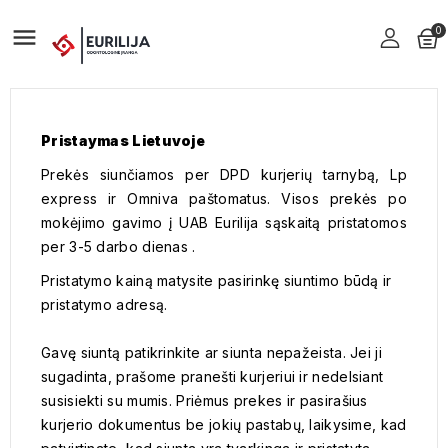

0
Pristaymas Lietuvoje
Prekės siunčiamos per DPD kurjerių tarnyb
ą, Lp
express ir Omniva paštomatus
. Visos prekės po
mokėjimo gavimo į UAB
Eurilija
sąskaitą pristatomos
per
3-5
darbo dien
as
.
Pristatymo kainą matysite pasirinkę
siuntimo būdą
ir
pristatymo adresą.
Gavę siuntą patikrinkite ar siunta nepažeista. Jei ji
sugadinta, prašome pranešti kurjeriui ir nedelsiant
susisiekti su mumis. Priėmus prekes ir pasirašius
kurjerio dokumentus be jokių pastabų, laikysime, kad