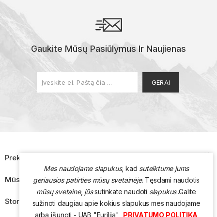
Gaukite Mūsų Pasiūlymus Ir Naujienas

Prekės
Mes naudojame slapukus
, kad
suteiktume jums

Mūsų Įmonė
geriausios patirties mūsų svetainėje
. Tęsdami naudotis
mūsų svetaine
,
jūs
sutinkate naudoti
slapukus
.
.
Galite

Store Information
sužinoti daugiau apie kokius slapukus mes naudojame
arba išjungti - UAB "Eurilija"
PRIVATUMO POLITIKA