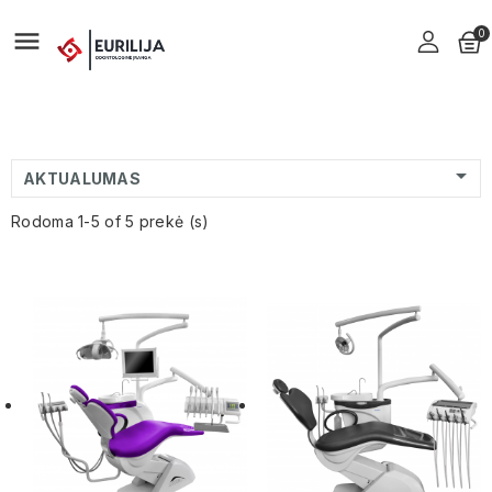

0

AKTUALUMAS
Rodoma 1-5 of 5 prekė (s)