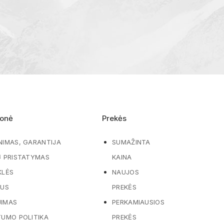
onė
Prekės
NIMAS, GARANTIJA
SUMAŽINTA
Ų PRISTATYMAS
KAINA
KLĖS
NAUJOS
MUS
PREKĖS
IMAS
PERKAMIAUSIOS
TUMO POLITIKA
PREKĖS