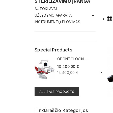
STERILIZAVIMO ĮRANGA
AUTOKLAVAI
UŽLYDYMO APARATAI

INSTRUMENTŲ PLOVIMAS
Special Products
ODONTOLOGINIS
ĮRENGINYS...
13 400,00 €
14 400,00 €
ALL SALE PRODUCTS
Tinklaraščio Kategorijos