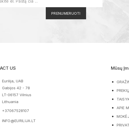
ACT US
Mūsų Įm
Eurilija, UAB
GRAŽI
Gabijos 42 - 78
PREKI
LT-06157 Vilnius
TAISY
Lithuania
APIE 
+37067528107
MOKĖJ
INFO@EURILIJA.LT
PRIVA