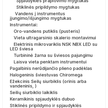
Spjaudyklės praplovimo mygtukas
Stiklinės pripildymo mygtukas
Vandens į instrumentus
įjungimo/išjungimo mygtukas
Instrumentai:
Oro-vandens putiklis (pusteris)
Vieta ultragarsinio skalerio montavimui
Elektrinis mikrovariklis NSK NBX LED su
LED šviesa
Turbininė žarna su šviesos pajungimu
Laisva vieta penktam instrumentui
Pagalbinis nerūdijančio plieno padėklas
Halogeninis šviestuvas Chiromega
Ežekcinis Seilų siurbiklis (orinis arba
vandeninis, )
Seilių siurbiklio laikiklis
Keramikinis spjaudyklės dubuo
Stiklinės pripildymo ir spjaudyklės