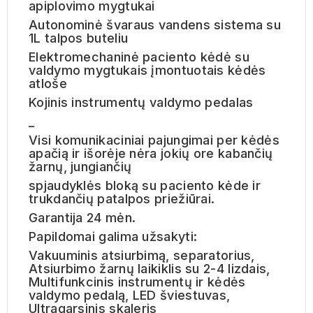
apiplovimo mygtukai
Autonominė švaraus vandens sistema su
1L talpos buteliu
Elektromechaninė paciento kėdė su
valdymo mygtukais įmontuotais kėdės
atloše
Kojinis instrumentų valdymo pedalas
_
Visi komunikaciniai pajungimai per kėdės
apačią ir išorėje nėra jokių ore kabančių
žarnų, jungiančių
spjaudyklės bloką su paciento kėde ir
trukdančių patalpos priežiūrai.
Garantija 24 mėn.
Papildomai galima užsakyti:
Vakuuminis atsiurbimą, separatorius,
Atsiurbimo žarnų laikiklis su 2-4 lizdais,
Multifunkcinis instrumentų ir kėdės
valdymo pedalą, LED šviestuvas,
Ultragarsinis skaleris