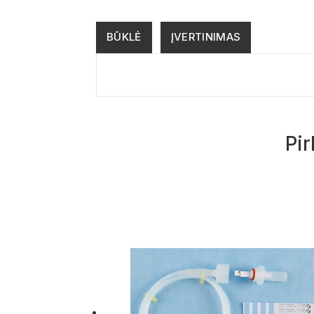
BŪKLĖ
ĮVERTINIMAS
Pir